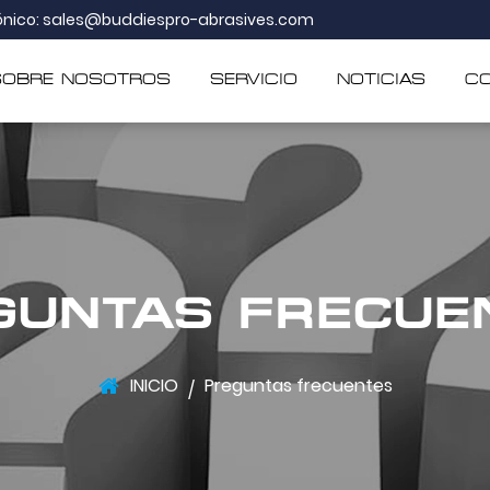
ónico:
sales@buddiespro-abrasives.com
SOBRE NOSOTROS
SERVICIO
NOTICIAS
C
GUNTAS FRECUE
INICIO
Preguntas frecuentes
/