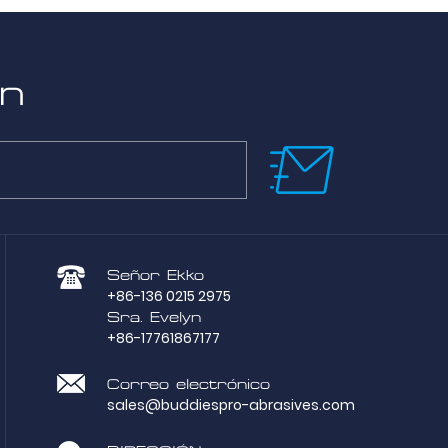
ón
Señor Ekko
+86-136 0215 2975
Sra. Evelyn
+86-17761867177
Correo electrónico
sales@buddiespro-abrasives.com