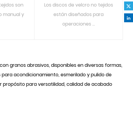
tejidos son
Los discos de velcro no tejidos
ado manual y
están diseñados para
operaciones ...
S
LEER MÁS
con granos abrasivos, disponibles en diversas formas,
es para acondicionamiento, esmerilado y pulido de
or propósito para versatilidad, calidad de acabado