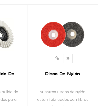
ido De
Disco De Nylón
 pulido de
Nuestros Discos de Nylón
ados para
están fabricados con fibras