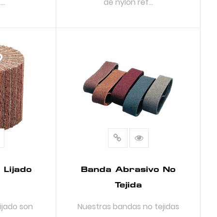
..
de nylón ref...
S
LEER MÁS
Lijado
Banda Abrasivo No
Tejida
ijado son
Nuestras bandas no tejidas