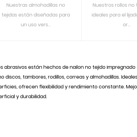
Nuestras almohadillas no
Nuestros rollos no 
tejidas están diseñadas para
ideales para el lij
un uso vers...
or...
LEER MÁS
LEER MÁ
os abrasivos están hechos de nailon no tejido impregnado 
 discos, tambores, rodillos, correas y almohadillas. Ideal
rficies, ofrecen flexibilidad y rendimiento constante. Mej
rficial y durabilidad.