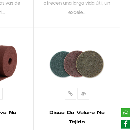
asivas de
ofrecen una larga vida útil, un
...
excele...
S
LEER MÁS
ivo No
Disco De Velcro No
Tejido