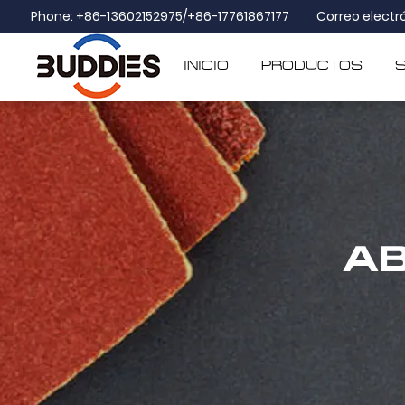
Phone: +86-13602152975/+86-17761867177
Correo electr
INICIO
PRODUCTOS
AB