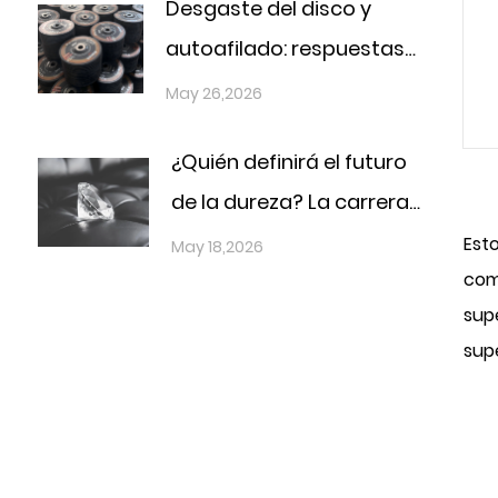
Desgaste del disco y
precisión
autoafilado: respuestas
prácticas para la línea de
May 26,2026
producción real
¿Quién definirá el futuro
de la dureza? La carrera
definitiva de los
Est
May 18,2026
como
materiales bajo la
supe
estrategia nacional
supe