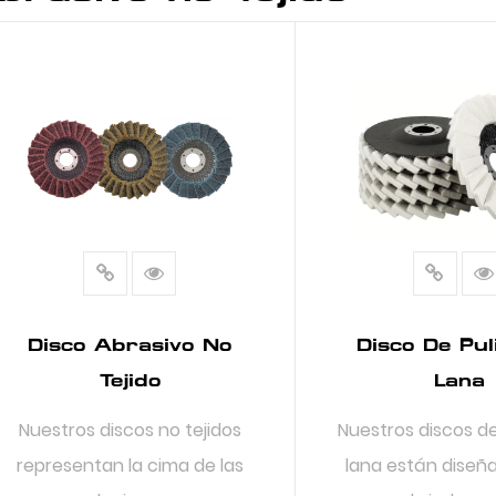
Disco Abrasivo No
Disco De Pul
Tejido
Lana
Nuestros discos no tejidos
Nuestros discos de
representan la cima de las
lana están diseñ