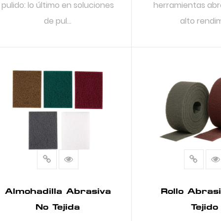
pulido: lo último en soluciones
herramientas abr
de pul...
alto rendimi
LEER MÁS
LEER MÁ
Almohadilla Abrasiva
Rollo Abras
No Tejida
Tejido