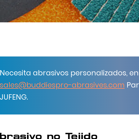
Necesita abrasivos personalizados, en
sales@buddiespro-abrasives.com
Par
JUFENG.
brasivo no Tejido