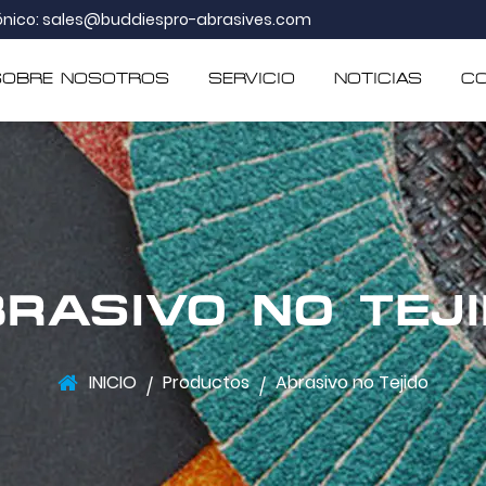
ónico:
sales@buddiespro-abrasives.com
SOBRE NOSOTROS
SERVICIO
NOTICIAS
C
RASIVO NO TEJ
INICIO
Productos
Abrasivo no Tejido
/
/