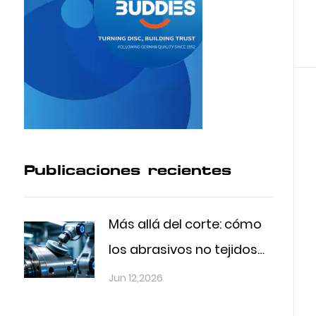
Publicaciones recientes
Más allá del corte: cómo
los abrasivos no tejidos
están dando forma al
Jun 12,2026
futuro del acabado de