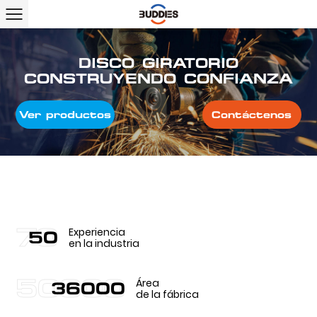
DISCO GIRATORIO
CONSTRUYENDO CONFIANZA
Ver productos
Contáctenos
70
Experiencia
69
en la industria
50000
Área
50000
de la fábrica